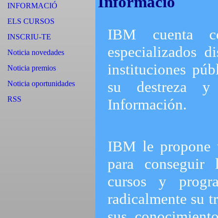
Informació
INFORMACIÓ
ELS CURSOS
IBM cuenta c
INSCRIU-TE
especializados d
Noticia novedades
instituciones púb
Noticia premios
su destreza y
Noticia oportunidades
RSS
Información.
IBM le propone t
para conseguir 
cursos y progr
radicalmente su t
sus conocimiento