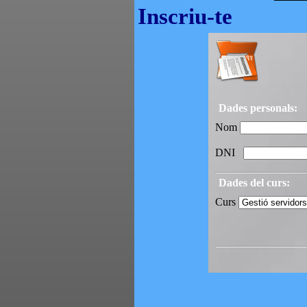
Inscriu-te
Dades personals:
Nom
DNI
Dades del curs:
Curs