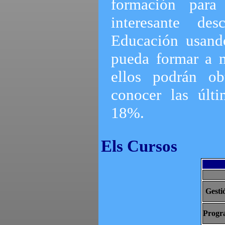
formación par
interesante de
Educación usand
pueda formar a 
ellos podrán ob
conocer las últ
18%.
Els Cursos
Gesti
Progr